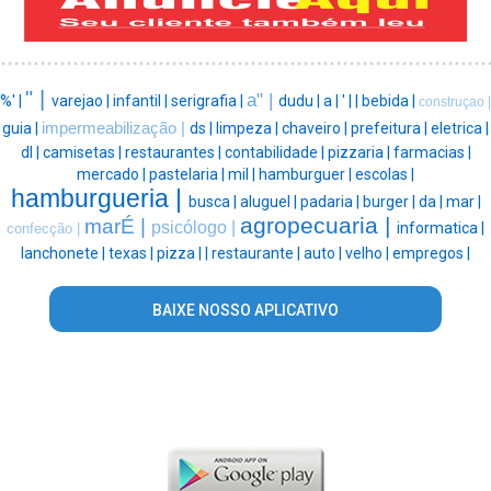
" |
a" |
%' |
varejao |
infantil |
serigrafia |
dudu |
a |
' |
|
bebida |
construçao |
guia |
impermeabilização |
ds |
limpeza |
chaveiro |
prefeitura |
eletrica |
dl |
camisetas |
restaurantes |
contabilidade |
pizzaria |
farmacias |
mercado |
pastelaria |
mil |
hamburguer |
escolas |
hamburgueria |
busca |
aluguel |
padaria |
burger |
da |
mar |
agropecuaria |
marÉ |
psicólogo |
informatica |
confecção |
lanchonete |
texas |
pizza |
|
restaurante |
auto |
velho |
empregos |
BAIXE NOSSO APLICATIVO