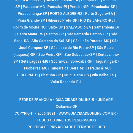
Morro Agudo-SP
|
Novo Progresso-PA
|
Olímpia-SP
|
Osasco-
SP
|
Paracatu-MG
|
Parnaíba-PI
|
Peruíbe-SP
|
Piracicaba-SP
|
Pirassununga-SP
|
PORTO ALEGRE-RS
|
Porto Seguro-BA
|
Praia Grande-SP
|
Ribeirão Preto-SP
|
RIO DE JANEIRO-RJ
|
Rolim de Moura-RO
|
Salto-SP
|
SALVADOR-BA
|
Samambaia-DF
|
Santa Maria-RS
|
Santos-SP
|
São Bernardo Campo-SP
|
São
Borja-RS
|
São Caetano do Sul-SP
|
São João Paraíso-MG
|
São
José Campos-SP
|
São José do Rio Preto-SP
|
São Paulo
(Itaquera)-SP
|
São Pedro-SP
|
São Sebastião-SP
|
Sertãozinho-
SP
|
Sete Lagoas-MG
|
Sobral-CE
|
Sorocaba-SP
|
Taguatinga-DF
|
Taiobeiras-MG
|
Tangará da Serra-MT
|
Tarauacá-AC
|
TERESINA-PI
|
Ubatuba-SP
|
Uruguaiana-RS
|
Vila Velha-ES
|
Volta Redonda-RJ
|
REDE DE FRANQUIA - GUIA CIDADE ONLINE ® - UNIDADE:
Ceilândia-DF
COPYRIGHT • 2006-2021 -
WWW.GUIACIDADEONLINE.COM.BR
-
TODOS OS DIREITOS RESERVADOS
POLÍTICA DE PRIVACIDADE E TERMOS DE USO