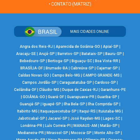
• CONTATO (MATRIZ)
MAIS CIDADES ONLINE
Angra dos Reis-RJ
|
Aparecida de Goiânia-GO
|
Apiaí-SP
|
Aracaju-SE
|
Arujá-SP
|
Barretos-SP
|
Batatais-SP
|
Bauru-SP
|
Bebedouro-SP
|
Bertioga-SP
|
Biguaçu-SC
|
Boa Vista-RR
|
BRASÍLIA-DF
|
Brumado-BA
|
Cabreúva-SP
|
Cajamar-SP
|
Caldas Novas-GO
|
Campo Belo-MG
|
CAMPO GRANDE-MS
|
Campos Jordão-SP
|
Caraguatatuba-SP
|
Cardoso-SP
|
Ceilândia-DF
|
Cláudio-MG
|
Duque de Caxias-RJ
|
Garanhuns-PE
|
GOIÂNIA-GO
|
Guará-DF
|
Guarapuava-PR
|
Guariba-SP
|
Guarujá-SP
|
Iguapé-SP
|
Ilha Bela-SP
|
Ilha Comprida-SP
|
Itabirito-MG
|
Itaquaquecetuba-SP
|
Itaqui-RS
|
Ituiutaba-MG
|
Jaboticabal-SP
|
Jacareí-SP
|
José Raydan-MG
|
Lages-SC
|
Londrina-PR
|
Luís Correia-PI
|
MANAUS-AM
|
Matão-SP
|
Medianeira-PR
|
Mirassol-SP
|
Mococa-SP
|
Monte Alto-SP
|