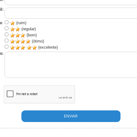
l:
o
:
(ruim)
(regular)
(bom)
(ótimo)
(excelente)
s: