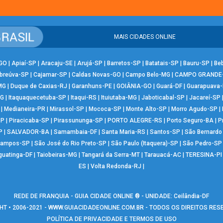
MAIS CIDADES ONLINE
-GO
|
Apiaí-SP
|
Aracaju-SE
|
Arujá-SP
|
Barretos-SP
|
Batatais-SP
|
Bauru-SP
|
Be
breúva-SP
|
Cajamar-SP
|
Caldas Novas-GO
|
Campo Belo-MG
|
CAMPO GRANDE
MG
|
Duque de Caxias-RJ
|
Garanhuns-PE
|
GOIÂNIA-GO
|
Guará-DF
|
Guarapuava
MG
|
Itaquaquecetuba-SP
|
Itaqui-RS
|
Ituiutaba-MG
|
Jaboticabal-SP
|
Jacareí-SP
|
Medianeira-PR
|
Mirassol-SP
|
Mococa-SP
|
Monte Alto-SP
|
Morro Agudo-SP
|
SP
|
Piracicaba-SP
|
Pirassununga-SP
|
PORTO ALEGRE-RS
|
Porto Seguro-BA
|
P
P
|
SALVADOR-BA
|
Samambaia-DF
|
Santa Maria-RS
|
Santos-SP
|
São Bernard
Campos-SP
|
São José do Rio Preto-SP
|
São Paulo (Itaquera)-SP
|
São Pedro-SP
guatinga-DF
|
Taiobeiras-MG
|
Tangará da Serra-MT
|
Tarauacá-AC
|
TERESINA-PI
ES
|
Volta Redonda-RJ
|
REDE DE FRANQUIA - GUIA CIDADE ONLINE ® - UNIDADE: Ceilândia-DF
T • 2006-2021 -
WWW.GUIACIDADEONLINE.COM.BR
- TODOS OS DIREITOS RE
POLÍTICA DE PRIVACIDADE E TERMOS DE USO