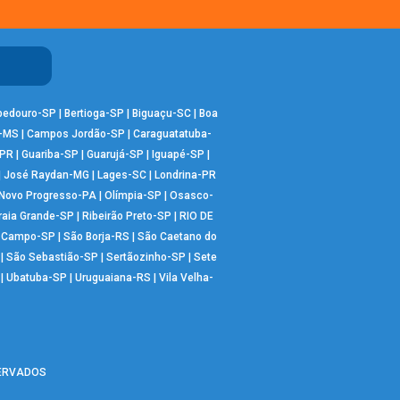
bedouro-SP
|
Bertioga-SP
|
Biguaçu-SC
|
Boa
-MS
|
Campos Jordão-SP
|
Caraguatatuba-
-PR
|
Guariba-SP
|
Guarujá-SP
|
Iguapé-SP
|
|
José Raydan-MG
|
Lages-SC
|
Londrina-PR
Novo Progresso-PA
|
Olímpia-SP
|
Osasco-
raia Grande-SP
|
Ribeirão Preto-SP
|
RIO DE
o Campo-SP
|
São Borja-RS
|
São Caetano do
|
São Sebastião-SP
|
Sertãozinho-SP
|
Sete
|
Ubatuba-SP
|
Uruguaiana-RS
|
Vila Velha-
SERVADOS