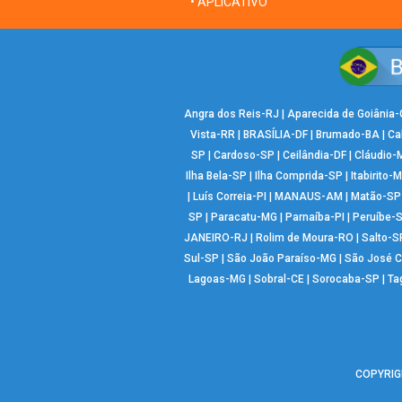
• APLICATIVO
Angra dos Reis-RJ
|
Aparecida de Goiânia
Vista-RR
|
BRASÍLIA-DF
|
Brumado-BA
|
Ca
SP
|
Cardoso-SP
|
Ceilândia-DF
|
Cláudio-
Ilha Bela-SP
|
Ilha Comprida-SP
|
Itabirito-
|
Luís Correia-PI
|
MANAUS-AM
|
Matão-SP
SP
|
Paracatu-MG
|
Parnaíba-PI
|
Peruíbe-
JANEIRO-RJ
|
Rolim de Moura-RO
|
Salto-S
Sul-SP
|
São João Paraíso-MG
|
São José 
Lagoas-MG
|
Sobral-CE
|
Sorocaba-SP
|
Ta
COPYRIGH