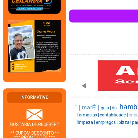
INFORMATIVO
hambu
" |
marÉ |
guia |
da |
farmacias |
contabilidade |
impe
limpeza |
empregos |
pizza |
pas
GOSTARIA DE RECEBER?
** CUPOM DESCONTO **
*** PROMOÇÕES ***