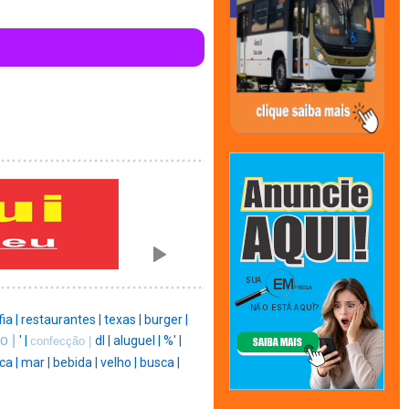
ia |
restaurantes |
texas |
burger |
o |
' |
dl |
aluguel |
%' |
confecção |
ca |
mar |
bebida |
velho |
busca |