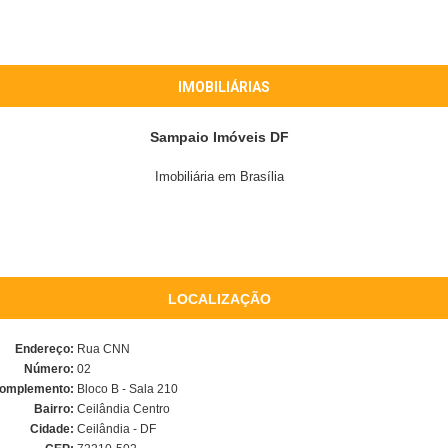
IMOBILIÁRIAS
Sampaio Imóveis DF
Imobiliária em Brasília
LOCALIZAÇÃO
Endereço:
Rua CNN
Número:
02
omplemento:
Bloco B - Sala 210
Bairro:
Ceilândia Centro
Cidade:
Ceilândia - DF