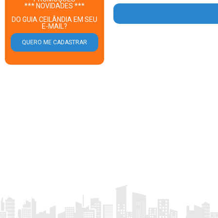
*** NOVIDADES ***
DO GUIA CEILÂNDIA EM SEU
E-MAIL?