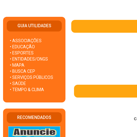
GUIA UTILIDADES
• ASSOCIAÇÕES
• EDUCAÇÃO
• ESPORTES
• ENTIDADES/ONGS
• MAPA
• BUSCA CEP
• SERVIÇOS PÚBLICOS
• SAÚDE
• TEMPO & CLIMA
RECOMENDADOS
C