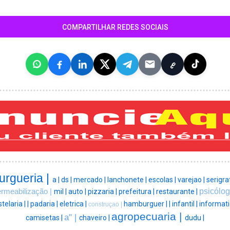
COMPARTILHAR REDES SOCIAIS
rgueria |
a |
ds |
mercado |
lanchonete |
escolas |
varejao |
serigraf
psicólog
rmeabilização |
mil |
auto |
pizzaria |
prefeitura |
restaurante |
telaria |
|
padaria |
eletrica |
hamburguer |
|
infantil |
informati
construçao |
agropecuaria |
a" |
camisetas |
chaveiro |
dudu |