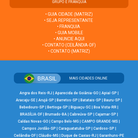
GRUPO E FRANQUIA
• GUIA CIDADE (MATRIZ)
• SEJA REPRESENTANTE
• FRANQUIA
• GUIA MOBILE
• ANUNCIE AQUI
• CONTATO (CEILÂNDIA-DF)
• CONTATO (MATRIZ)
MAIS CIDADES ONLINE
Angra dos Reis-RJ
|
Aparecida de Goiânia-GO
|
Apiaí-SP
|
Aracaju-SE
|
Arujá-SP
|
Barretos-SP
|
Batatais-SP
|
Bauru-SP
|
Bebedouro-SP
|
Bertioga-SP
|
Biguaçu-SC
|
Boa Vista-RR
|
BRASÍLIA-DF
|
Brumado-BA
|
Cabreúva-SP
|
Cajamar-SP
|
Caldas Novas-GO
|
Campo Belo-MG
|
CAMPO GRANDE-MS
|
Campos Jordão-SP
|
Caraguatatuba-SP
|
Cardoso-SP
|
Ceilândia-DF
|
Cláudio-MG
|
Duque de Caxias-RJ
|
Garanhuns-PE