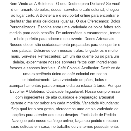
Bem-Vindo ao A Boleteria - O seu Destino para Delícias! Se você
é um amante de bolos, doces, sorvetes e café colonial, chegou
ao lugar certo. A Boleteria é o seu portal online para encontrar e
desfrutar das mais deliciosas iguarias. O que Oferecemos: Bolos
Personalizados: Escolha entre uma variedade de bolos feitos sob
medida para cada ocasião. De aniversários a casamentos, temos
o bolo perfeito para adoçar o seu evento. Doces Artesanais:
Nossos doces são cuidadosamente preparados para conquistar o
seu paladar. Delicie-se com nossas trufas, brigadeiros e muito
mais. Sorvetes Refrescantes: Em um dia quente ou só para um
deleite, experimente nossos sorvetes feitos com ingredientes
frescos e sabores incríveis. Café Colonial Acolhedor: Desfrute de
uma experiência única de café colonial em nosso
estabelecimento. Uma variedade de pães, bolos e
acompanhamentos para começar o dia ou relaxar à tarde. Por que
Escolher A Boleteria: Qualidade Inigualável: Nosso compromisso
com ingredientes de alta qualidade e preparação artesanal
garante o melhor sabor em cada mordida. Variedade Abundante:
Seja qual for o seu gosto, oferecemos uma ampla variedade de
opções para atender aos seus desejos. Facilidade de Pedido:
Navegue pelo nosso catálogo online, faça seu pedido e receba
suas delícias em casa, no trabalho ou visite-nos pessoalmente.