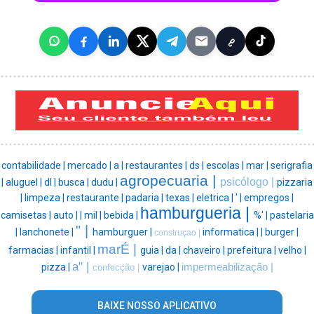
contabilidade |
mercado |
a |
restaurantes |
ds |
escolas |
mar |
serigrafia
agropecuaria |
psicólogo |
|
aluguel |
dl |
busca |
dudu |
pizzaria
|
limpeza |
restaurante |
padaria |
texas |
eletrica |
' |
empregos |
hamburgueria |
camisetas |
auto |
|
mil |
bebida |
%' |
pastelaria
" |
|
lanchonete |
hamburguer |
informatica |
|
burger |
construçao |
marÉ |
farmacias |
infantil |
guia |
da |
chaveiro |
prefeitura |
velho |
a" |
pizza |
varejao |
impermeabilização |
confecção |
BAIXE NOSSO APLICATIVO