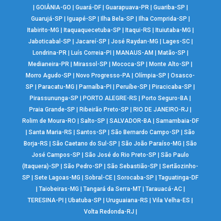
|
GOIÂNIA-GO
|
Guará-DF
|
Guarapuava-PR
|
Guariba-SP
|
Guarujá-SP
|
Iguapé-SP
|
Ilha Bela-SP
|
Ilha Comprida-SP
|
Itabirito-MG
|
Itaquaquecetuba-SP
|
Itaqui-RS
|
Ituiutaba-MG
|
Jaboticabal-SP
|
Jacareí-SP
|
José Raydan-MG
|
Lages-SC
|
Londrina-PR
|
Luís Correia-PI
|
MANAUS-AM
|
Matão-SP
|
Medianeira-PR
|
Mirassol-SP
|
Mococa-SP
|
Monte Alto-SP
|
Morro Agudo-SP
|
Novo Progresso-PA
|
Olímpia-SP
|
Osasco-
SP
|
Paracatu-MG
|
Parnaíba-PI
|
Peruíbe-SP
|
Piracicaba-SP
|
Pirassununga-SP
|
PORTO ALEGRE-RS
|
Porto Seguro-BA
|
Praia Grande-SP
|
Ribeirão Preto-SP
|
RIO DE JANEIRO-RJ
|
Rolim de Moura-RO
|
Salto-SP
|
SALVADOR-BA
|
Samambaia-DF
|
Santa Maria-RS
|
Santos-SP
|
São Bernardo Campo-SP
|
São
Borja-RS
|
São Caetano do Sul-SP
|
São João Paraíso-MG
|
São
José Campos-SP
|
São José do Rio Preto-SP
|
São Paulo
(Itaquera)-SP
|
São Pedro-SP
|
São Sebastião-SP
|
Sertãozinho-
SP
|
Sete Lagoas-MG
|
Sobral-CE
|
Sorocaba-SP
|
Taguatinga-DF
|
Taiobeiras-MG
|
Tangará da Serra-MT
|
Tarauacá-AC
|
TERESINA-PI
|
Ubatuba-SP
|
Uruguaiana-RS
|
Vila Velha-ES
|
Volta Redonda-RJ
|