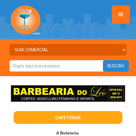
>
CAFETERIAS
A Boleteria