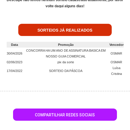
Desculpe não temos nenhum sorteio cadastrado atualmente, por favor
volte daqui alguns dias!
SORTEIOS JÁ REALIZADOS
Data
Promoção
Vencedor
CONCORRA HA UM ANO DE ASSINATURA BASICA EM
30/04/2026
OSMAR
NOSSO GUIA COMERCIAL
02/06/2023
pix da sorte
OSMAR
Luísa
17/04/2022
SORTEIO DA PÁSCOA
Cristina
COMPARTILHAR REDES SOCIAIS