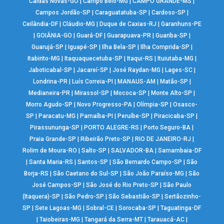
Caldas Novas-GO
|
Campo Belo-MG
|
CAMPO GRANDE-MS
|
Campos Jordão-SP
|
Caraguatatuba-SP
|
Cardoso-SP
|
Ceilândia-DF
|
Cláudio-MG
|
Duque de Caxias-RJ
|
Garanhuns-PE
|
GOIÂNIA-GO
|
Guará-DF
|
Guarapuava-PR
|
Guariba-SP
|
Guarujá-SP
|
Iguapé-SP
|
Ilha Bela-SP
|
Ilha Comprida-SP
|
Itabirito-MG
|
Itaquaquecetuba-SP
|
Itaqui-RS
|
Ituiutaba-MG
|
Jaboticabal-SP
|
Jacareí-SP
|
José Raydan-MG
|
Lages-SC
|
Londrina-PR
|
Luís Correia-PI
|
MANAUS-AM
|
Matão-SP
|
Medianeira-PR
|
Mirassol-SP
|
Mococa-SP
|
Monte Alto-SP
|
Morro Agudo-SP
|
Novo Progresso-PA
|
Olímpia-SP
|
Osasco-
SP
|
Paracatu-MG
|
Parnaíba-PI
|
Peruíbe-SP
|
Piracicaba-SP
|
Pirassununga-SP
|
PORTO ALEGRE-RS
|
Porto Seguro-BA
|
Praia Grande-SP
|
Ribeirão Preto-SP
|
RIO DE JANEIRO-RJ
|
Rolim de Moura-RO
|
Salto-SP
|
SALVADOR-BA
|
Samambaia-DF
|
Santa Maria-RS
|
Santos-SP
|
São Bernardo Campo-SP
|
São
Borja-RS
|
São Caetano do Sul-SP
|
São João Paraíso-MG
|
São
José Campos-SP
|
São José do Rio Preto-SP
|
São Paulo
(Itaquera)-SP
|
São Pedro-SP
|
São Sebastião-SP
|
Sertãozinho-
SP
|
Sete Lagoas-MG
|
Sobral-CE
|
Sorocaba-SP
|
Taguatinga-DF
|
Taiobeiras-MG
|
Tangará da Serra-MT
|
Tarauacá-AC
|