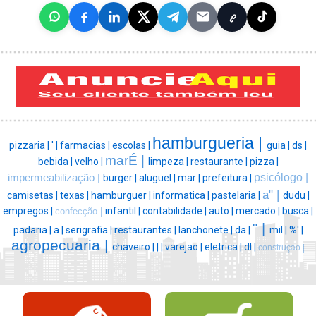
hamburgueria |
pizzaria |
' |
farmacias |
escolas |
guia |
ds |
marÉ |
bebida |
velho |
limpeza |
restaurante |
pizza |
psicólogo |
impermeabilização |
burger |
aluguel |
mar |
prefeitura |
a" |
camisetas |
texas |
hamburguer |
informatica |
pastelaria |
dudu |
empregos |
infantil |
contabilidade |
auto |
mercado |
busca |
confecção |
" |
padaria |
a |
serigrafia |
restaurantes |
lanchonete |
da |
mil |
%' |
agropecuaria |
chaveiro |
|
|
varejao |
eletrica |
dl |
construçao |