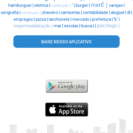
marÉ |
hamburguer |
eletrica |
' |
burger |
varejao |
confecção |
serigrafia |
chaveiro |
camisetas |
contabilidade |
aluguel |
dl |
construçao |
empregos |
pizza |
lanchonete |
mercado |
prefeitura |
%' |
psicólogo |
impermeabilização |
mar |
escolas |
busca |
|
BAIXE NOSSO APLICATIVO