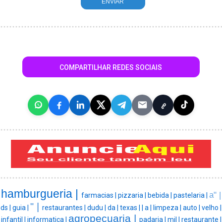
COMPARTILHAR REDES SOCIAIS
hamburgueria |
a" |
farmacias |
pizzaria |
bebida |
pastelaria |
" |
ds |
guia |
restaurantes |
dudu |
da |
texas |
|
a |
limpeza |
auto |
velho |
agropecuaria |
infantil |
informatica |
padaria |
mil |
restaurante |