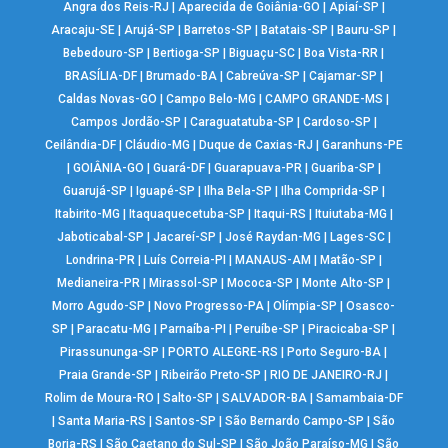
Angra dos Reis-RJ
|
Aparecida de Goiânia-GO
|
Apiaí-SP
|
Aracaju-SE
|
Arujá-SP
|
Barretos-SP
|
Batatais-SP
|
Bauru-SP
|
Bebedouro-SP
|
Bertioga-SP
|
Biguaçu-SC
|
Boa Vista-RR
|
BRASÍLIA-DF
|
Brumado-BA
|
Cabreúva-SP
|
Cajamar-SP
|
Caldas Novas-GO
|
Campo Belo-MG
|
CAMPO GRANDE-MS
|
Campos Jordão-SP
|
Caraguatatuba-SP
|
Cardoso-SP
|
Ceilândia-DF
|
Cláudio-MG
|
Duque de Caxias-RJ
|
Garanhuns-PE
|
GOIÂNIA-GO
|
Guará-DF
|
Guarapuava-PR
|
Guariba-SP
|
Guarujá-SP
|
Iguapé-SP
|
Ilha Bela-SP
|
Ilha Comprida-SP
|
Itabirito-MG
|
Itaquaquecetuba-SP
|
Itaqui-RS
|
Ituiutaba-MG
|
Jaboticabal-SP
|
Jacareí-SP
|
José Raydan-MG
|
Lages-SC
|
Londrina-PR
|
Luís Correia-PI
|
MANAUS-AM
|
Matão-SP
|
Medianeira-PR
|
Mirassol-SP
|
Mococa-SP
|
Monte Alto-SP
|
Morro Agudo-SP
|
Novo Progresso-PA
|
Olímpia-SP
|
Osasco-
SP
|
Paracatu-MG
|
Parnaíba-PI
|
Peruíbe-SP
|
Piracicaba-SP
|
Pirassununga-SP
|
PORTO ALEGRE-RS
|
Porto Seguro-BA
|
Praia Grande-SP
|
Ribeirão Preto-SP
|
RIO DE JANEIRO-RJ
|
Rolim de Moura-RO
|
Salto-SP
|
SALVADOR-BA
|
Samambaia-DF
|
Santa Maria-RS
|
Santos-SP
|
São Bernardo Campo-SP
|
São
Borja-RS
|
São Caetano do Sul-SP
|
São João Paraíso-MG
|
São