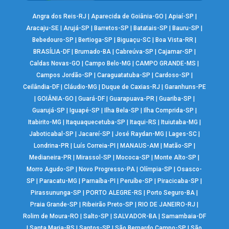
Angra dos Reis-RJ
|
Aparecida de Goiânia-GO
|
Apiaí-SP
|
Aracaju-SE
|
Arujá-SP
|
Barretos-SP
|
Batatais-SP
|
Bauru-SP
|
Bebedouro-SP
|
Bertioga-SP
|
Biguaçu-SC
|
Boa Vista-RR
|
BRASÍLIA-DF
|
Brumado-BA
|
Cabreúva-SP
|
Cajamar-SP
|
Caldas Novas-GO
|
Campo Belo-MG
|
CAMPO GRANDE-MS
|
Campos Jordão-SP
|
Caraguatatuba-SP
|
Cardoso-SP
|
Ceilândia-DF
|
Cláudio-MG
|
Duque de Caxias-RJ
|
Garanhuns-PE
|
GOIÂNIA-GO
|
Guará-DF
|
Guarapuava-PR
|
Guariba-SP
|
Guarujá-SP
|
Iguapé-SP
|
Ilha Bela-SP
|
Ilha Comprida-SP
|
Itabirito-MG
|
Itaquaquecetuba-SP
|
Itaqui-RS
|
Ituiutaba-MG
|
Jaboticabal-SP
|
Jacareí-SP
|
José Raydan-MG
|
Lages-SC
|
Londrina-PR
|
Luís Correia-PI
|
MANAUS-AM
|
Matão-SP
|
Medianeira-PR
|
Mirassol-SP
|
Mococa-SP
|
Monte Alto-SP
|
Morro Agudo-SP
|
Novo Progresso-PA
|
Olímpia-SP
|
Osasco-
SP
|
Paracatu-MG
|
Parnaíba-PI
|
Peruíbe-SP
|
Piracicaba-SP
|
Pirassununga-SP
|
PORTO ALEGRE-RS
|
Porto Seguro-BA
|
Praia Grande-SP
|
Ribeirão Preto-SP
|
RIO DE JANEIRO-RJ
|
Rolim de Moura-RO
|
Salto-SP
|
SALVADOR-BA
|
Samambaia-DF
|
Santa Maria-RS
|
Santos-SP
|
São Bernardo Campo-SP
|
São