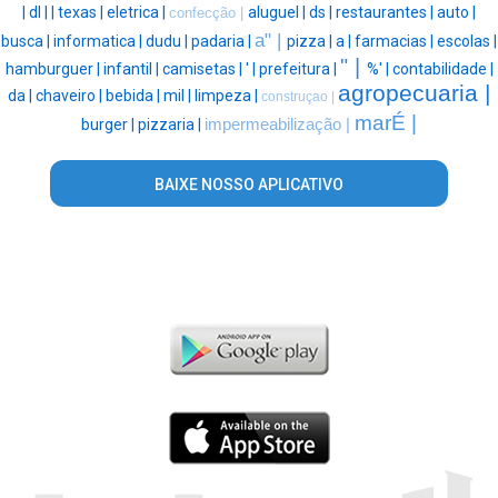
|
dl |
|
texas |
eletrica |
aluguel |
ds |
restaurantes |
auto |
confecção |
a" |
busca |
informatica |
dudu |
padaria |
pizza |
a |
farmacias |
escolas |
" |
hamburguer |
infantil |
camisetas |
' |
prefeitura |
%' |
contabilidade |
agropecuaria |
da |
chaveiro |
bebida |
mil |
limpeza |
construçao |
marÉ |
burger |
pizzaria |
impermeabilização |
BAIXE NOSSO APLICATIVO