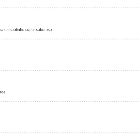
ha e espetinho super saboroso.....
ade