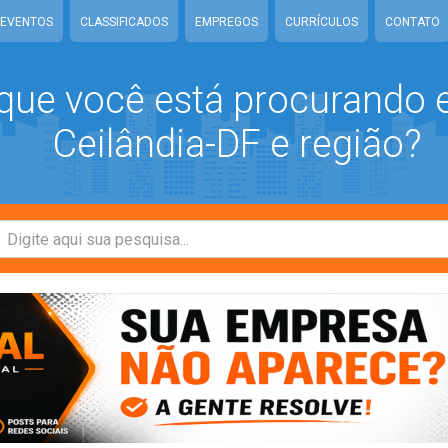
EVENTOS
CLASSIFICADOS
EMPREGOS
CURRÍCULOS
CONTATO
que você está procurando
Ceilândia-DF e região?