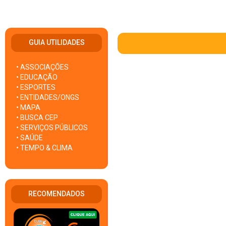
GUIA UTILIDADES
• ASSOCIAÇÕES
• EDUCAÇÃO
• ESPORTES
• ENTIDADES/ONGS
• MAPA
• BUSCA CEP
• SERVIÇOS PÚBLICOS
• SAÚDE
• TEMPO & CLIMA
RECOMENDADOS