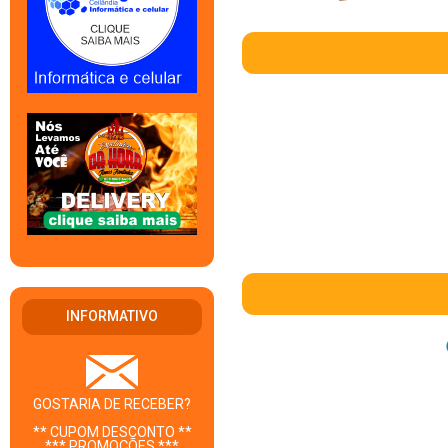
INFORMATIVO
GOSTARIA DE RECEBER?
** CUPOM DESCONTO **
*** PROMOÇÕES ***