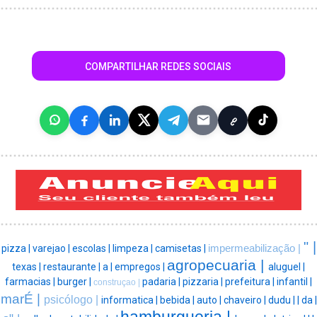
COMPARTILHAR REDES SOCIAIS
" |
pizza |
varejao |
escolas |
limpeza |
camisetas |
impermeabilização |
agropecuaria |
texas |
restaurante |
a |
empregos |
aluguel |
farmacias |
burger |
padaria |
pizzaria |
prefeitura |
infantil |
construçao |
marÉ |
psicólogo |
informatica |
bebida |
auto |
chaveiro |
dudu |
|
da |
hamburgueria |