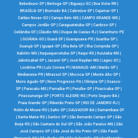
Bebedouro-SP
|
Bertioga-SP
|
Biguaçu-SC
|
Boa Vista-RR
|
BRASÍLIA-DF
|
Brumado-BA
|
Cabreúva-SP
|
Cajamar-SP
|
Caldas Novas-GO
|
Campo Belo-MG
|
CAMPO GRANDE-MS
|
Campos Jordão-SP
|
Caraguatatuba-SP
|
Cardoso-SP
|
Ceilândia-DF
|
Cláudio-MG
|
Duque de Caxias-RJ
|
Garanhuns-PE
|
GOIÂNIA-GO
|
Guará-DF
|
Guarapuava-PR
|
Guariba-SP
|
Guarujá-SP
|
Iguapé-SP
|
Ilha Bela-SP
|
Ilha Comprida-SP
|
Itabirito-MG
|
Itaquaquecetuba-SP
|
Itaqui-RS
|
Ituiutaba-MG
|
Jaboticabal-SP
|
Jacareí-SP
|
José Raydan-MG
|
Lages-SC
|
Londrina-PR
|
Luís Correia-PI
|
MANAUS-AM
|
Matão-SP
|
Medianeira-PR
|
Mirassol-SP
|
Mococa-SP
|
Monte Alto-SP
|
Morro Agudo-SP
|
Novo Progresso-PA
|
Olímpia-SP
|
Osasco-
SP
|
Paracatu-MG
|
Parnaíba-PI
|
Peruíbe-SP
|
Piracicaba-SP
|
Pirassununga-SP
|
PORTO ALEGRE-RS
|
Porto Seguro-BA
|
Praia Grande-SP
|
Ribeirão Preto-SP
|
RIO DE JANEIRO-RJ
|
Rolim de Moura-RO
|
Salto-SP
|
SALVADOR-BA
|
Samambaia-DF
|
Santa Maria-RS
|
Santos-SP
|
São Bernardo Campo-SP
|
São
Borja-RS
|
São Caetano do Sul-SP
|
São João Paraíso-MG
|
São
José Campos-SP
|
São José do Rio Preto-SP
|
São Paulo