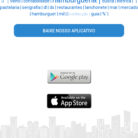
a" |
velho |
contabilidade |
busca |
eletrica |
' |
pastelaria |
serigrafia |
dl |
ds |
restaurantes |
lanchonete |
mar |
mercado
|
hamburguer |
mil |
|
guia |
%' |
confecção |
BAIXE NOSSO APLICATIVO