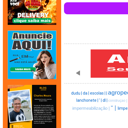
agrope
dudu |
da |
escolas |
|
lanchonete |
' |
dl |
construçao |
" |
impermeabilização |
limpe