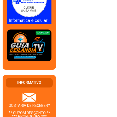
INFORMATIVO
GOSTARIA DE RECEBER?
** CUPOM DESCONTO **
*** PROMOÇÕES ***