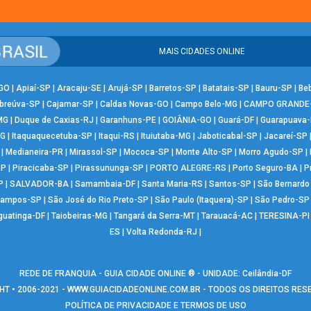
MAIS CIDADES ONLINE
-GO
|
Apiaí-SP
|
Aracaju-SE
|
Arujá-SP
|
Barretos-SP
|
Batatais-SP
|
Bauru-SP
|
Be
breúva-SP
|
Cajamar-SP
|
Caldas Novas-GO
|
Campo Belo-MG
|
CAMPO GRANDE
MG
|
Duque de Caxias-RJ
|
Garanhuns-PE
|
GOIÂNIA-GO
|
Guará-DF
|
Guarapuava
MG
|
Itaquaquecetuba-SP
|
Itaqui-RS
|
Ituiutaba-MG
|
Jaboticabal-SP
|
Jacareí-SP
|
Medianeira-PR
|
Mirassol-SP
|
Mococa-SP
|
Monte Alto-SP
|
Morro Agudo-SP
|
SP
|
Piracicaba-SP
|
Pirassununga-SP
|
PORTO ALEGRE-RS
|
Porto Seguro-BA
|
P
P
|
SALVADOR-BA
|
Samambaia-DF
|
Santa Maria-RS
|
Santos-SP
|
São Bernard
Campos-SP
|
São José do Rio Preto-SP
|
São Paulo (Itaquera)-SP
|
São Pedro-SP
guatinga-DF
|
Taiobeiras-MG
|
Tangará da Serra-MT
|
Tarauacá-AC
|
TERESINA-PI
ES
|
Volta Redonda-RJ
|
REDE DE FRANQUIA - GUIA CIDADE ONLINE ® - UNIDADE: Ceilândia-DF
T • 2006-2021 -
WWW.GUIACIDADEONLINE.COM.BR
- TODOS OS DIREITOS RE
POLÍTICA DE PRIVACIDADE E TERMOS DE USO