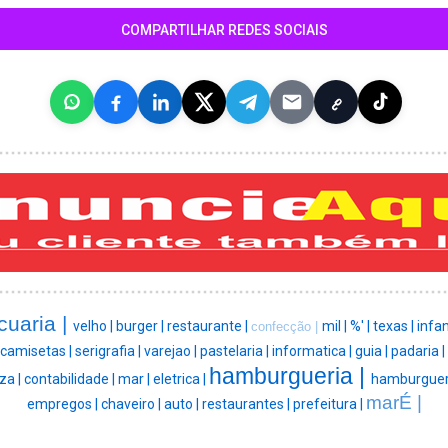
COMPARTILHAR REDES SOCIAIS
cuaria |
velho |
burger |
restaurante |
mil |
%' |
texas |
infan
confecção |
camisetas |
serigrafia |
varejao |
pastelaria |
informatica |
guia |
padaria |
hamburgueria |
za |
contabilidade |
mar |
eletrica |
hamburguer
marÉ |
empregos |
chaveiro |
auto |
restaurantes |
prefeitura |