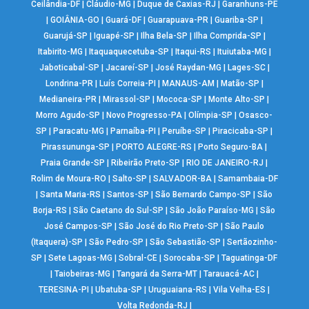
Ceilândia-DF
|
Cláudio-MG
|
Duque de Caxias-RJ
|
Garanhuns-PE
|
GOIÂNIA-GO
|
Guará-DF
|
Guarapuava-PR
|
Guariba-SP
|
Guarujá-SP
|
Iguapé-SP
|
Ilha Bela-SP
|
Ilha Comprida-SP
|
Itabirito-MG
|
Itaquaquecetuba-SP
|
Itaqui-RS
|
Ituiutaba-MG
|
Jaboticabal-SP
|
Jacareí-SP
|
José Raydan-MG
|
Lages-SC
|
Londrina-PR
|
Luís Correia-PI
|
MANAUS-AM
|
Matão-SP
|
Medianeira-PR
|
Mirassol-SP
|
Mococa-SP
|
Monte Alto-SP
|
Morro Agudo-SP
|
Novo Progresso-PA
|
Olímpia-SP
|
Osasco-
SP
|
Paracatu-MG
|
Parnaíba-PI
|
Peruíbe-SP
|
Piracicaba-SP
|
Pirassununga-SP
|
PORTO ALEGRE-RS
|
Porto Seguro-BA
|
Praia Grande-SP
|
Ribeirão Preto-SP
|
RIO DE JANEIRO-RJ
|
Rolim de Moura-RO
|
Salto-SP
|
SALVADOR-BA
|
Samambaia-DF
|
Santa Maria-RS
|
Santos-SP
|
São Bernardo Campo-SP
|
São
Borja-RS
|
São Caetano do Sul-SP
|
São João Paraíso-MG
|
São
José Campos-SP
|
São José do Rio Preto-SP
|
São Paulo
(Itaquera)-SP
|
São Pedro-SP
|
São Sebastião-SP
|
Sertãozinho-
SP
|
Sete Lagoas-MG
|
Sobral-CE
|
Sorocaba-SP
|
Taguatinga-DF
|
Taiobeiras-MG
|
Tangará da Serra-MT
|
Tarauacá-AC
|
TERESINA-PI
|
Ubatuba-SP
|
Uruguaiana-RS
|
Vila Velha-ES
|
Volta Redonda-RJ
|