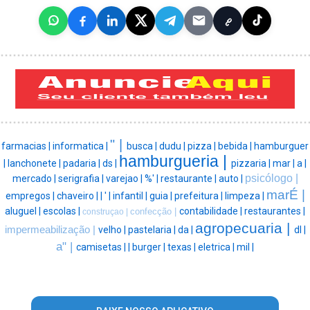
" |
farmacias |
informatica |
busca |
dudu |
pizza |
bebida |
hamburguer
hamburgueria |
|
lanchonete |
padaria |
ds |
pizzaria |
mar |
a |
psicólogo |
mercado |
serigrafia |
varejao |
%' |
restaurante |
auto |
marÉ |
empregos |
chaveiro |
|
' |
infantil |
guia |
prefeitura |
limpeza |
aluguel |
escolas |
contabilidade |
restaurantes |
confecção |
construçao |
agropecuaria |
impermeabilização |
velho |
pastelaria |
da |
dl |
a" |
camisetas |
|
burger |
texas |
eletrica |
mil |