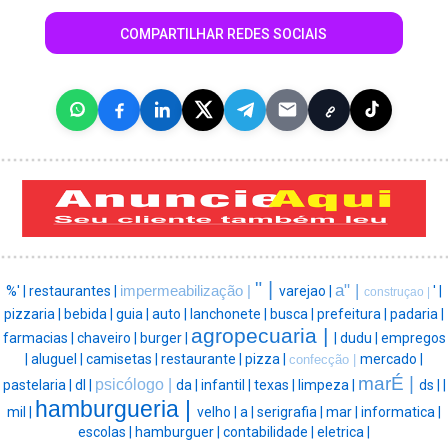
COMPARTILHAR REDES SOCIAIS
" |
a" |
%' |
restaurantes |
impermeabilização |
varejao |
' |
construçao |
pizzaria |
bebida |
guia |
auto |
lanchonete |
busca |
prefeitura |
padaria |
agropecuaria |
farmacias |
chaveiro |
burger |
|
dudu |
empregos
|
aluguel |
camisetas |
restaurante |
pizza |
mercado |
confecção |
marÉ |
psicólogo |
pastelaria |
dl |
da |
infantil |
texas |
limpeza |
ds |
|
hamburgueria |
mil |
velho |
a |
serigrafia |
mar |
informatica |
escolas |
hamburguer |
contabilidade |
eletrica |