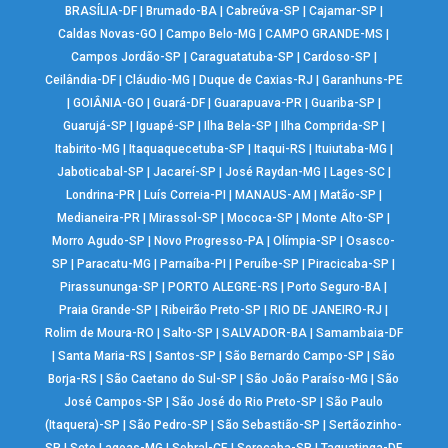
BRASÍLIA-DF
|
Brumado-BA
|
Cabreúva-SP
|
Cajamar-SP
|
Caldas Novas-GO
|
Campo Belo-MG
|
CAMPO GRANDE-MS
|
Campos Jordão-SP
|
Caraguatatuba-SP
|
Cardoso-SP
|
Ceilândia-DF
|
Cláudio-MG
|
Duque de Caxias-RJ
|
Garanhuns-PE
|
GOIÂNIA-GO
|
Guará-DF
|
Guarapuava-PR
|
Guariba-SP
|
Guarujá-SP
|
Iguapé-SP
|
Ilha Bela-SP
|
Ilha Comprida-SP
|
Itabirito-MG
|
Itaquaquecetuba-SP
|
Itaqui-RS
|
Ituiutaba-MG
|
Jaboticabal-SP
|
Jacareí-SP
|
José Raydan-MG
|
Lages-SC
|
Londrina-PR
|
Luís Correia-PI
|
MANAUS-AM
|
Matão-SP
|
Medianeira-PR
|
Mirassol-SP
|
Mococa-SP
|
Monte Alto-SP
|
Morro Agudo-SP
|
Novo Progresso-PA
|
Olímpia-SP
|
Osasco-
SP
|
Paracatu-MG
|
Parnaíba-PI
|
Peruíbe-SP
|
Piracicaba-SP
|
Pirassununga-SP
|
PORTO ALEGRE-RS
|
Porto Seguro-BA
|
Praia Grande-SP
|
Ribeirão Preto-SP
|
RIO DE JANEIRO-RJ
|
Rolim de Moura-RO
|
Salto-SP
|
SALVADOR-BA
|
Samambaia-DF
|
Santa Maria-RS
|
Santos-SP
|
São Bernardo Campo-SP
|
São
Borja-RS
|
São Caetano do Sul-SP
|
São João Paraíso-MG
|
São
José Campos-SP
|
São José do Rio Preto-SP
|
São Paulo
(Itaquera)-SP
|
São Pedro-SP
|
São Sebastião-SP
|
Sertãozinho-