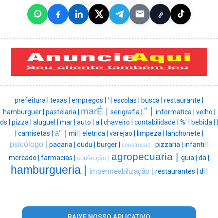
prefeitura |
texas |
empregos |
' |
escolas |
busca |
restaurante |
" |
marÉ |
hamburguer |
pastelaria |
serigrafia |
informatica |
velho |
ds |
pizza |
aluguel |
mar |
auto |
a |
chaveiro |
contabilidade |
%' |
bebida |
|
a" |
|
camisetas |
mil |
eletrica |
varejao |
limpeza |
lanchonete |
psicólogo |
padaria |
dudu |
burger |
pizzaria |
infantil |
construçao |
agropecuaria |
mercado |
farmacias |
guia |
da |
confecção |
hamburgueria |
impermeabilização |
restaurantes |
dl |
BAIXE NOSSO APLICATIVO