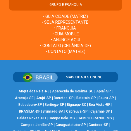
GRUPO E FRANQUIA
• GUIA CIDADE (MATRIZ)
• SEJA REPRESENTANTE
• FRANQUIA
• GUIA MOBILE
• ANUNCIE AQUI
• CONTATO (CEILÂNDIA-DF)
• CONTATO (MATRIZ)
MAIS CIDADES ONLINE
Angra dos Reis-RJ
|
Aparecida de Goiânia-GO
|
Apiaí-SP
|
Aracaju-SE
|
Arujá-SP
|
Barretos-SP
|
Batatais-SP
|
Bauru-SP
|
Bebedouro-SP
|
Bertioga-SP
|
Biguaçu-SC
|
Boa Vista-RR
|
BRASÍLIA-DF
|
Brumado-BA
|
Cabreúva-SP
|
Cajamar-SP
|
Caldas Novas-GO
|
Campo Belo-MG
|
CAMPO GRANDE-MS
|
Campos Jordão-SP
|
Caraguatatuba-SP
|
Cardoso-SP
|