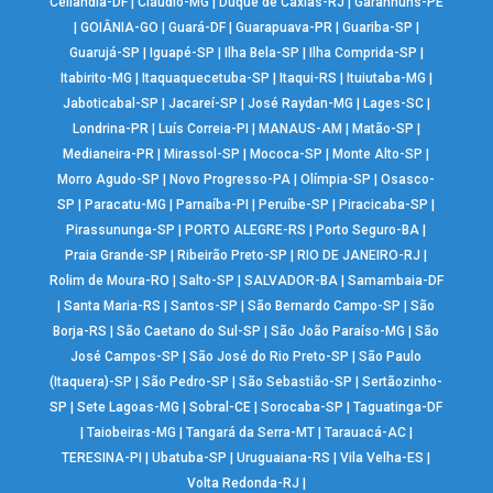
Ceilândia-DF
|
Cláudio-MG
|
Duque de Caxias-RJ
|
Garanhuns-PE
|
GOIÂNIA-GO
|
Guará-DF
|
Guarapuava-PR
|
Guariba-SP
|
Guarujá-SP
|
Iguapé-SP
|
Ilha Bela-SP
|
Ilha Comprida-SP
|
Itabirito-MG
|
Itaquaquecetuba-SP
|
Itaqui-RS
|
Ituiutaba-MG
|
Jaboticabal-SP
|
Jacareí-SP
|
José Raydan-MG
|
Lages-SC
|
Londrina-PR
|
Luís Correia-PI
|
MANAUS-AM
|
Matão-SP
|
Medianeira-PR
|
Mirassol-SP
|
Mococa-SP
|
Monte Alto-SP
|
Morro Agudo-SP
|
Novo Progresso-PA
|
Olímpia-SP
|
Osasco-
SP
|
Paracatu-MG
|
Parnaíba-PI
|
Peruíbe-SP
|
Piracicaba-SP
|
Pirassununga-SP
|
PORTO ALEGRE-RS
|
Porto Seguro-BA
|
Praia Grande-SP
|
Ribeirão Preto-SP
|
RIO DE JANEIRO-RJ
|
Rolim de Moura-RO
|
Salto-SP
|
SALVADOR-BA
|
Samambaia-DF
|
Santa Maria-RS
|
Santos-SP
|
São Bernardo Campo-SP
|
São
Borja-RS
|
São Caetano do Sul-SP
|
São João Paraíso-MG
|
São
José Campos-SP
|
São José do Rio Preto-SP
|
São Paulo
(Itaquera)-SP
|
São Pedro-SP
|
São Sebastião-SP
|
Sertãozinho-
SP
|
Sete Lagoas-MG
|
Sobral-CE
|
Sorocaba-SP
|
Taguatinga-DF
|
Taiobeiras-MG
|
Tangará da Serra-MT
|
Tarauacá-AC
|
TERESINA-PI
|
Ubatuba-SP
|
Uruguaiana-RS
|
Vila Velha-ES
|
Volta Redonda-RJ
|