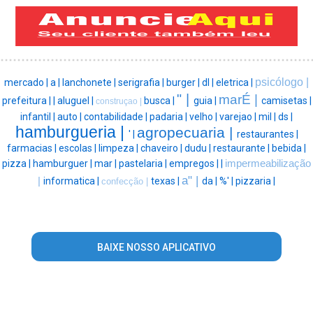
psicólogo |
mercado |
a |
lanchonete |
serigrafia |
burger |
dl |
eletrica |
" |
marÉ |
prefeitura |
|
aluguel |
busca |
guia |
camisetas |
construçao |
infantil |
auto |
contabilidade |
padaria |
velho |
varejao |
mil |
ds |
hamburgueria |
agropecuaria |
' |
restaurantes |
farmacias |
escolas |
limpeza |
chaveiro |
dudu |
restaurante |
bebida |
pizza |
hamburguer |
mar |
pastelaria |
empregos |
|
impermeabilização
a" |
|
informatica |
texas |
da |
%' |
pizzaria |
confecção |
BAIXE NOSSO APLICATIVO