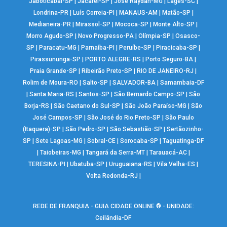
Jaboticabal-SP
|
Jacareí-SP
|
José Raydan-MG
|
Lages-SC
|
Londrina-PR
|
Luís Correia-PI
|
MANAUS-AM
|
Matão-SP
|
Medianeira-PR
|
Mirassol-SP
|
Mococa-SP
|
Monte Alto-SP
|
Morro Agudo-SP
|
Novo Progresso-PA
|
Olímpia-SP
|
Osasco-
SP
|
Paracatu-MG
|
Parnaíba-PI
|
Peruíbe-SP
|
Piracicaba-SP
|
Pirassununga-SP
|
PORTO ALEGRE-RS
|
Porto Seguro-BA
|
Praia Grande-SP
|
Ribeirão Preto-SP
|
RIO DE JANEIRO-RJ
|
Rolim de Moura-RO
|
Salto-SP
|
SALVADOR-BA
|
Samambaia-DF
|
Santa Maria-RS
|
Santos-SP
|
São Bernardo Campo-SP
|
São
Borja-RS
|
São Caetano do Sul-SP
|
São João Paraíso-MG
|
São
José Campos-SP
|
São José do Rio Preto-SP
|
São Paulo
(Itaquera)-SP
|
São Pedro-SP
|
São Sebastião-SP
|
Sertãozinho-
SP
|
Sete Lagoas-MG
|
Sobral-CE
|
Sorocaba-SP
|
Taguatinga-DF
|
Taiobeiras-MG
|
Tangará da Serra-MT
|
Tarauacá-AC
|
TERESINA-PI
|
Ubatuba-SP
|
Uruguaiana-RS
|
Vila Velha-ES
|
Volta Redonda-RJ
|
REDE DE FRANQUIA - GUIA CIDADE ONLINE ® - UNIDADE:
Ceilândia-DF