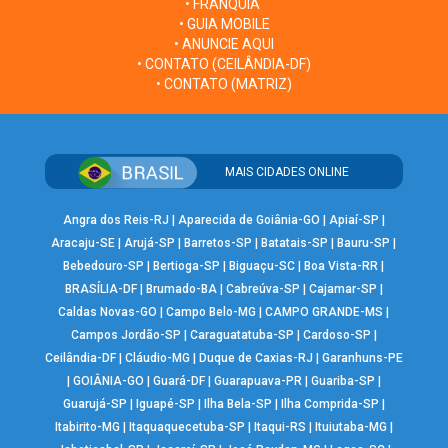
• FRANQUIA
• GUIA MOBILE
• ANUNCIE AQUI
• CONTATO (CEILÂNDIA-DF)
• CONTATO (MATRIZ)
MAIS CIDADES ONLINE
Angra dos Reis-RJ
|
Aparecida de Goiânia-GO
|
Apiaí-SP
|
Aracaju-SE
|
Arujá-SP
|
Barretos-SP
|
Batatais-SP
|
Bauru-SP
|
Bebedouro-SP
|
Bertioga-SP
|
Biguaçu-SC
|
Boa Vista-RR
|
BRASÍLIA-DF
|
Brumado-BA
|
Cabreúva-SP
|
Cajamar-SP
|
Caldas Novas-GO
|
Campo Belo-MG
|
CAMPO GRANDE-MS
|
Campos Jordão-SP
|
Caraguatatuba-SP
|
Cardoso-SP
|
Ceilândia-DF
|
Cláudio-MG
|
Duque de Caxias-RJ
|
Garanhuns-PE
|
GOIÂNIA-GO
|
Guará-DF
|
Guarapuava-PR
|
Guariba-SP
|
Guarujá-SP
|
Iguapé-SP
|
Ilha Bela-SP
|
Ilha Comprida-SP
|
Itabirito-MG
|
Itaquaquecetuba-SP
|
Itaqui-RS
|
Ituiutaba-MG
|