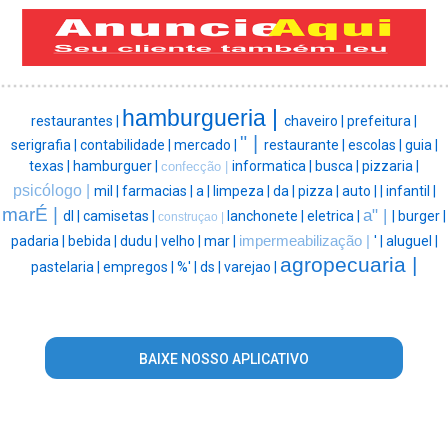
hamburgueria |
restaurantes |
chaveiro |
prefeitura |
" |
serigrafia |
contabilidade |
mercado |
restaurante |
escolas |
guia |
texas |
hamburguer |
informatica |
busca |
pizzaria |
confecção |
psicólogo |
mil |
farmacias |
a |
limpeza |
da |
pizza |
auto |
|
infantil |
marÉ |
a" |
dl |
camisetas |
lanchonete |
eletrica |
|
burger |
construçao |
padaria |
bebida |
dudu |
velho |
mar |
impermeabilização |
' |
aluguel |
agropecuaria |
pastelaria |
empregos |
%' |
ds |
varejao |
BAIXE NOSSO APLICATIVO