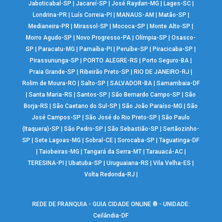
Jaboticabal-SP
|
Jacareí-SP
|
José Raydan-MG
|
Lages-SC
|
Londrina-PR
|
Luís Correia-PI
|
MANAUS-AM
|
Matão-SP
|
Medianeira-PR
|
Mirassol-SP
|
Mococa-SP
|
Monte Alto-SP
|
Morro Agudo-SP
|
Novo Progresso-PA
|
Olímpia-SP
|
Osasco-
SP
|
Paracatu-MG
|
Parnaíba-PI
|
Peruíbe-SP
|
Piracicaba-SP
|
Pirassununga-SP
|
PORTO ALEGRE-RS
|
Porto Seguro-BA
|
Praia Grande-SP
|
Ribeirão Preto-SP
|
RIO DE JANEIRO-RJ
|
Rolim de Moura-RO
|
Salto-SP
|
SALVADOR-BA
|
Samambaia-DF
|
Santa Maria-RS
|
Santos-SP
|
São Bernardo Campo-SP
|
São
Borja-RS
|
São Caetano do Sul-SP
|
São João Paraíso-MG
|
São
José Campos-SP
|
São José do Rio Preto-SP
|
São Paulo
(Itaquera)-SP
|
São Pedro-SP
|
São Sebastião-SP
|
Sertãozinho-
SP
|
Sete Lagoas-MG
|
Sobral-CE
|
Sorocaba-SP
|
Taguatinga-DF
|
Taiobeiras-MG
|
Tangará da Serra-MT
|
Tarauacá-AC
|
TERESINA-PI
|
Ubatuba-SP
|
Uruguaiana-RS
|
Vila Velha-ES
|
Volta Redonda-RJ
|
REDE DE FRANQUIA - GUIA CIDADE ONLINE ® - UNIDADE:
Ceilândia-DF