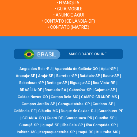
• FRANQUIA
• GUIA MOBILE
• ANUNCIE AQUI
• CONTATO (CEILÂNDIA-DF)
• CONTATO (MATRIZ)
MAIS CIDADES ONLINE
Angra dos Reis-RJ
|
Aparecida de Goiânia-GO
|
Apiaí-SP
|
Aracaju-SE
|
Arujá-SP
|
Barretos-SP
|
Batatais-SP
|
Bauru-SP
|
Bebedouro-SP
|
Bertioga-SP
|
Biguaçu-SC
|
Boa Vista-RR
|
BRASÍLIA-DF
|
Brumado-BA
|
Cabreúva-SP
|
Cajamar-SP
|
Caldas Novas-GO
|
Campo Belo-MG
|
CAMPO GRANDE-MS
|
Campos Jordão-SP
|
Caraguatatuba-SP
|
Cardoso-SP
|
Ceilândia-DF
|
Cláudio-MG
|
Duque de Caxias-RJ
|
Garanhuns-PE
|
GOIÂNIA-GO
|
Guará-DF
|
Guarapuava-PR
|
Guariba-SP
|
Guarujá-SP
|
Iguapé-SP
|
Ilha Bela-SP
|
Ilha Comprida-SP
|
Itabirito-MG
|
Itaquaquecetuba-SP
|
Itaqui-RS
|
Ituiutaba-MG
|