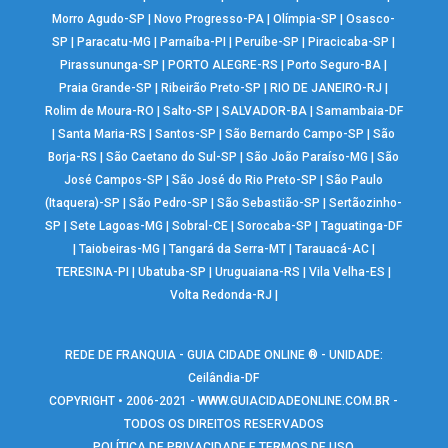
Morro Agudo-SP
|
Novo Progresso-PA
|
Olímpia-SP
|
Osasco-
SP
|
Paracatu-MG
|
Parnaíba-PI
|
Peruíbe-SP
|
Piracicaba-SP
|
Pirassununga-SP
|
PORTO ALEGRE-RS
|
Porto Seguro-BA
|
Praia Grande-SP
|
Ribeirão Preto-SP
|
RIO DE JANEIRO-RJ
|
Rolim de Moura-RO
|
Salto-SP
|
SALVADOR-BA
|
Samambaia-DF
|
Santa Maria-RS
|
Santos-SP
|
São Bernardo Campo-SP
|
São
Borja-RS
|
São Caetano do Sul-SP
|
São João Paraíso-MG
|
São
José Campos-SP
|
São José do Rio Preto-SP
|
São Paulo
(Itaquera)-SP
|
São Pedro-SP
|
São Sebastião-SP
|
Sertãozinho-
SP
|
Sete Lagoas-MG
|
Sobral-CE
|
Sorocaba-SP
|
Taguatinga-DF
|
Taiobeiras-MG
|
Tangará da Serra-MT
|
Tarauacá-AC
|
TERESINA-PI
|
Ubatuba-SP
|
Uruguaiana-RS
|
Vila Velha-ES
|
Volta Redonda-RJ
|
REDE DE FRANQUIA - GUIA CIDADE ONLINE ® - UNIDADE:
Ceilândia-DF
COPYRIGHT • 2006-2021 -
WWW.GUIACIDADEONLINE.COM.BR
-
TODOS OS DIREITOS RESERVADOS
POLÍTICA DE PRIVACIDADE E TERMOS DE USO