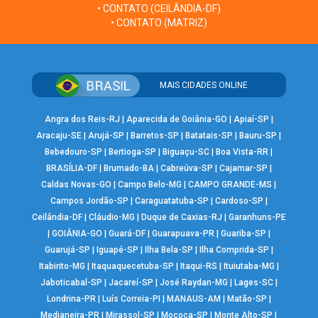
• CONTATO (CEILÂNDIA-DF)
• CONTATO (MATRIZ)
MAIS CIDADES ONLINE
Angra dos Reis-RJ
|
Aparecida de Goiânia-GO
|
Apiaí-SP
|
Aracaju-SE
|
Arujá-SP
|
Barretos-SP
|
Batatais-SP
|
Bauru-SP
|
Bebedouro-SP
|
Bertioga-SP
|
Biguaçu-SC
|
Boa Vista-RR
|
BRASÍLIA-DF
|
Brumado-BA
|
Cabreúva-SP
|
Cajamar-SP
|
Caldas Novas-GO
|
Campo Belo-MG
|
CAMPO GRANDE-MS
|
Campos Jordão-SP
|
Caraguatatuba-SP
|
Cardoso-SP
|
Ceilândia-DF
|
Cláudio-MG
|
Duque de Caxias-RJ
|
Garanhuns-PE
|
GOIÂNIA-GO
|
Guará-DF
|
Guarapuava-PR
|
Guariba-SP
|
Guarujá-SP
|
Iguapé-SP
|
Ilha Bela-SP
|
Ilha Comprida-SP
|
Itabirito-MG
|
Itaquaquecetuba-SP
|
Itaqui-RS
|
Ituiutaba-MG
|
Jaboticabal-SP
|
Jacareí-SP
|
José Raydan-MG
|
Lages-SC
|
Londrina-PR
|
Luís Correia-PI
|
MANAUS-AM
|
Matão-SP
|
Medianeira-PR
|
Mirassol-SP
|
Mococa-SP
|
Monte Alto-SP
|