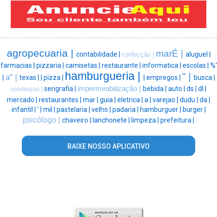
agropecuaria |
marÉ |
contabilidade |
aluguel |
confecção |
farmacias |
pizzaria |
camisetas |
restaurante |
informatica |
escolas |
%'
hamburgueria |
" |
a" |
|
texas |
|
pizza |
|
empregos |
busca |
serigrafia |
impermeabilização |
bebida |
auto |
ds |
dl |
construçao |
mercado |
restaurantes |
mar |
guia |
eletrica |
a |
varejao |
dudu |
da |
infantil |
' |
mil |
pastelaria |
velho |
padaria |
hamburguer |
burger |
psicólogo |
chaveiro |
lanchonete |
limpeza |
prefeitura |
BAIXE NOSSO APLICATIVO