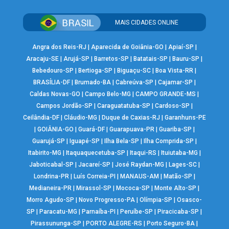
MAIS CIDADES ONLINE
Angra dos Reis-RJ
|
Aparecida de Goiânia-GO
|
Apiaí-SP
|
Aracaju-SE
|
Arujá-SP
|
Barretos-SP
|
Batatais-SP
|
Bauru-SP
|
Bebedouro-SP
|
Bertioga-SP
|
Biguaçu-SC
|
Boa Vista-RR
|
BRASÍLIA-DF
|
Brumado-BA
|
Cabreúva-SP
|
Cajamar-SP
|
Caldas Novas-GO
|
Campo Belo-MG
|
CAMPO GRANDE-MS
|
Campos Jordão-SP
|
Caraguatatuba-SP
|
Cardoso-SP
|
Ceilândia-DF
|
Cláudio-MG
|
Duque de Caxias-RJ
|
Garanhuns-PE
|
GOIÂNIA-GO
|
Guará-DF
|
Guarapuava-PR
|
Guariba-SP
|
Guarujá-SP
|
Iguapé-SP
|
Ilha Bela-SP
|
Ilha Comprida-SP
|
Itabirito-MG
|
Itaquaquecetuba-SP
|
Itaqui-RS
|
Ituiutaba-MG
|
Jaboticabal-SP
|
Jacareí-SP
|
José Raydan-MG
|
Lages-SC
|
Londrina-PR
|
Luís Correia-PI
|
MANAUS-AM
|
Matão-SP
|
Medianeira-PR
|
Mirassol-SP
|
Mococa-SP
|
Monte Alto-SP
|
Morro Agudo-SP
|
Novo Progresso-PA
|
Olímpia-SP
|
Osasco-
SP
|
Paracatu-MG
|
Parnaíba-PI
|
Peruíbe-SP
|
Piracicaba-SP
|
Pirassununga-SP
|
PORTO ALEGRE-RS
|
Porto Seguro-BA
|