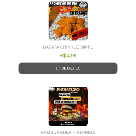
BATATA CRINKLE SIMPL
R$ 4,99
(+) DETALHES
HAMBURGUER + REFRIGE