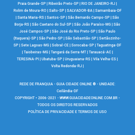
Praia Grande-SP
|
Ribeirão Preto-SP
|
RIO DE JANEIRO-RJ
|
Rolim de Moura-RO
|
Salto-SP
|
SALVADOR-BA
|
Samambaia-DF
|
Santa Maria-RS
|
Santos-SP
|
São Bernardo Campo-SP
|
São
Borja-RS
|
São Caetano do Sul-SP
|
São João Paraíso-MG
|
São
José Campos-SP
|
São José do Rio Preto-SP
|
São Paulo
(Itaquera)-SP
|
São Pedro-SP
|
São Sebastião-SP
|
Sertãozinho-
SP
|
Sete Lagoas-MG
|
Sobral-CE
|
Sorocaba-SP
|
Taguatinga-DF
|
Taiobeiras-MG
|
Tangará da Serra-MT
|
Tarauacá-AC
|
TERESINA-PI
|
Ubatuba-SP
|
Uruguaiana-RS
|
Vila Velha-ES
|
Volta Redonda-RJ
|
REDE DE FRANQUIA - GUIA CIDADE ONLINE ® - UNIDADE:
Ceilândia-DF
COPYRIGHT • 2006-2021 -
WWW.GUIACIDADEONLINE.COM.BR
-
TODOS OS DIREITOS RESERVADOS
POLÍTICA DE PRIVACIDADE E TERMOS DE USO