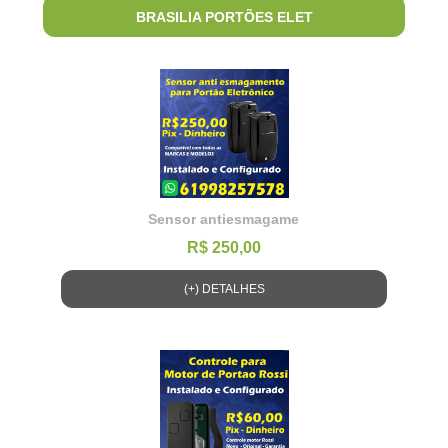
BRASILIA PORTÕES ELET
Sensor antiesmagame
R$ 250,00
(+) DETALHES