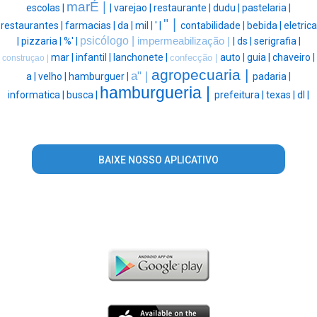
marÉ |
escolas |
|
varejao |
restaurante |
dudu |
pastelaria |
" |
restaurantes |
farmacias |
da |
mil |
' |
contabilidade |
bebida |
eletrica
psicólogo |
|
pizzaria |
%' |
impermeabilização |
|
ds |
serigrafia |
mar |
infantil |
lanchonete |
auto |
guia |
chaveiro |
confecção |
construçao |
agropecuaria |
a" |
a |
velho |
hamburguer |
padaria |
hamburgueria |
informatica |
busca |
prefeitura |
texas |
dl |
BAIXE NOSSO APLICATIVO