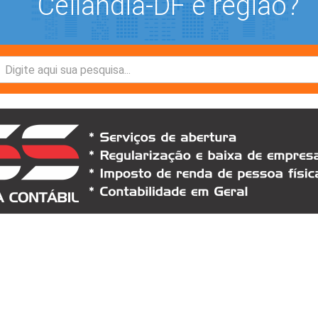
Ceilândia-DF e região?