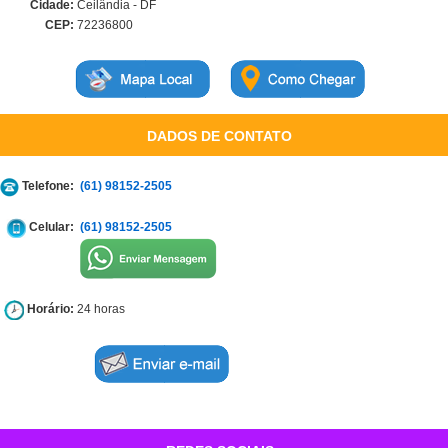
Cidade:
Ceilândia - DF
CEP:
72236800
DADOS DE CONTATO
Telefone:
(61) 98152-2505
Celular:
(61) 98152-2505
Horário:
24 horas