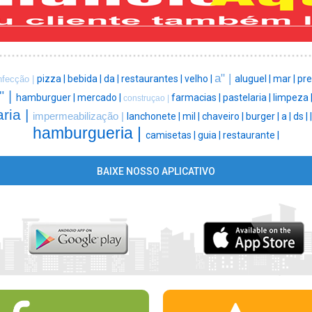
a" |
pizza |
bebida |
da |
restaurantes |
velho |
aluguel |
mar |
pre
nfecção |
" |
hamburguer |
mercado |
farmacias |
pastelaria |
limpeza 
construçao |
ria |
impermeabilização |
lanchonete |
mil |
chaveiro |
burger |
a |
ds |
hamburgueria |
camisetas |
guia |
restaurante |
BAIXE NOSSO APLICATIVO