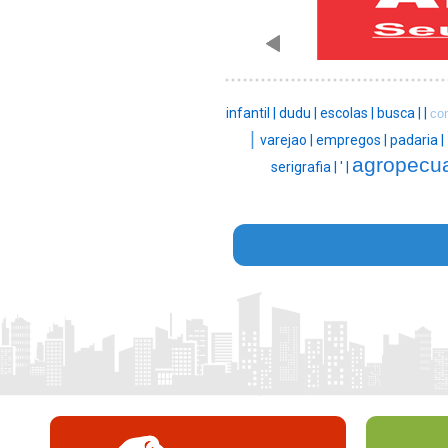
infantil |
dudu |
escolas |
busca |
|
co
|
varejao |
empregos |
padaria |
agropecua
serigrafia |
' |