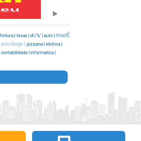
marÉ
feitura |
texas |
dl |
%' |
auto |
psicólogo |
|
pizzaria |
eletrica |
|
contabilidade |
informatica |