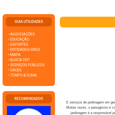
GUIA UTILIDADES
• ASSOCIAÇÕES
• EDUCAÇÃO
• ESPORTES
• ENTIDADES/ONGS
• MAPA
• BUSCA CEP
• SERVIÇOS PÚBLICOS
• SAÚDE
• TEMPO & CLIMA
RECOMENDADOS
E serviços de jardinagem em ger
Muitas vezes, o paisagismo é co
jardinagem é a responsável po