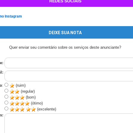
REDES SOCIAIS
 no Instagram
DEIXE SUA NOTA
Quer enviar seu comentário sobre os serviços deste anunciante?
e:
l:
o
:
(ruim)
(regular)
(bom)
(ótimo)
(excelente)
s: