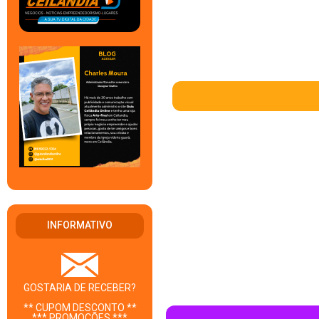
INFORMATIVO
GOSTARIA DE RECEBER?
** CUPOM DESCONTO **
*** PROMOÇÕES ***